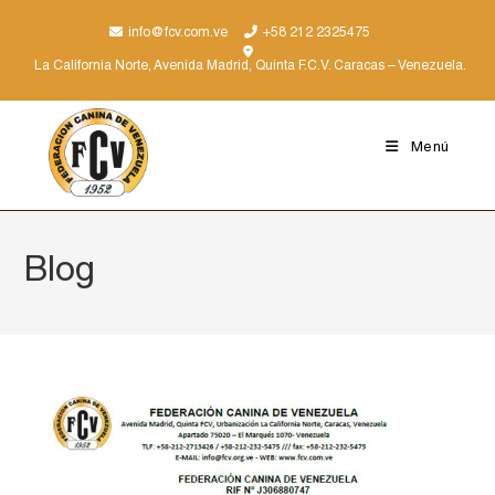
info@fcv.com.ve
+58 212 2325475
La California Norte, Avenida Madrid, Quinta F.C.V. Caracas – Venezuela.
Menú
Blog