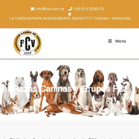
info@fcv.com.ve
+58 212 2325475
La California Norte, Avenida Madrid, Quinta F.C.V. Caracas – Venezuela.
Menú
Razas Caninas y Grupos FCI