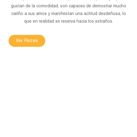
gustan de la comodidad, son capaces de demostrar mucho
cariño a sus amos y manifiestan una actitud desdeñosa, lo
que en realidad es reserva hacia los extraños.
Ver Razas
Buscar
FCV es una Asociación Civil sin fines de lucro, fundada el
día 23 de Mayo de 1952 y afiliada a la Federación
Cinológica Internacional.