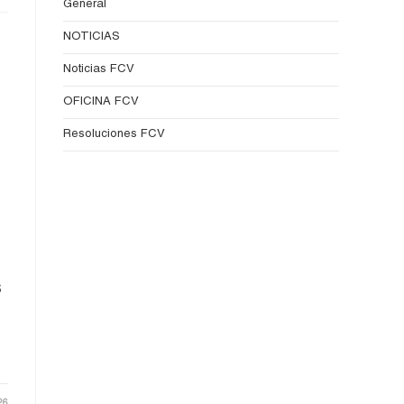
General
NOTICIAS
Noticias FCV
OFICINA FCV
Resoluciones FCV
S
26