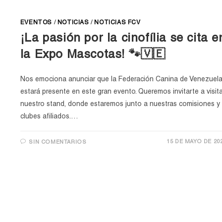
EVENTOS
/
NOTICIAS
/
NOTICIAS FCV
¡La pasión por la cinofília se cita e
la Expo Mascotas! 🐾🇻🇪
Nos emociona anunciar que la Federación Canina de Venezuel
estará presente en este gran evento. Queremos invitarte a visita
nuestro stand, donde estaremos junto a nuestras comisiones y
clubes afiliados.…
15 DE MAYO DE 20
SIN COMENTARIOS