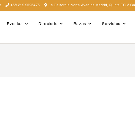
e
+58 212 2325475
La California Norte, Avenida Madrid, Quinta F.C.V. C
Eventos
Directorio
Razas
Servicios