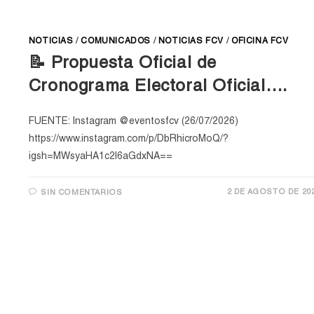
NOTICIAS
/
COMUNICADOS
/
NOTICIAS FCV
/
OFICINA FCV
📝 Propuesta Oficial de
Cronograma Electoral Oficial….
FUENTE: Instagram @eventosfcv (26/07/2026)
https://www.instagram.com/p/DbRhicroMoQ/?
igsh=MWsyaHA1c2l6aGdxNA==
2 DE AGOSTO DE 20
SIN COMENTARIOS