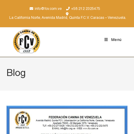
info@fcv.com.ve
+58 212 2325475
La California Norte, Avenida Madrid, Quinta F.C.V. Caracas – Venezuela.
Menú
Blog