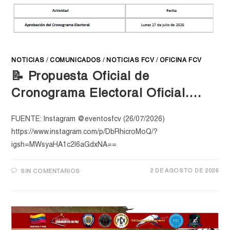
NOTICIAS
/
COMUNICADOS
/
NOTICIAS FCV
/
OFICINA FCV
📝 Propuesta Oficial de
Cronograma Electoral Oficial….
FUENTE: Instagram @eventosfcv (26/07/2026)
https://www.instagram.com/p/DbRhicroMoQ/?
igsh=MWsyaHA1c2l6aGdxNA==
2 DE AGOSTO DE 2026
SIN COMENTARIOS