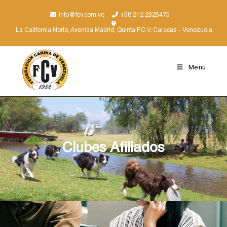
info@fcv.com.ve
+58 212 2325475
La California Norte, Avenida Madrid, Quinta F.C.V. Caracas – Venezuela.
Menú
Clubes Afiliados