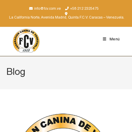
info@fcv.com.ve
+58 212 2325475
La California Norte, Avenida Madrid, Quinta F.C.V. Caracas – Venezuela.
Menú
Blog