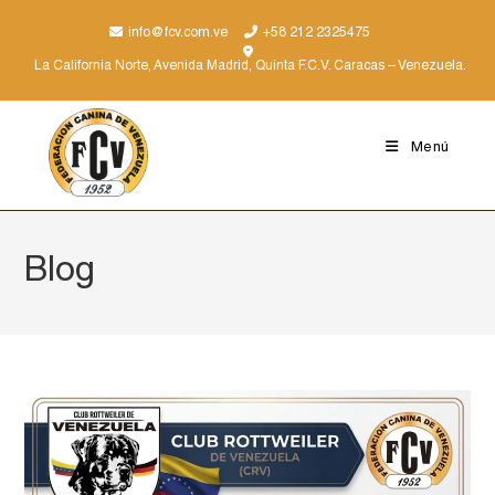
info@fcv.com.ve
+58 212 2325475
La California Norte, Avenida Madrid, Quinta F.C.V. Caracas – Venezuela.
Menú
Blog