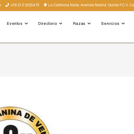
e
+58 212 2325475
La California Norte, Avenida Madrid, Quinta F.C.V. C
Eventos
Directorio
Razas
Servicios