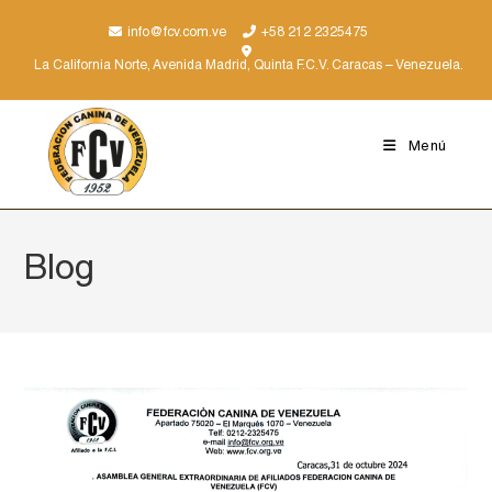
info@fcv.com.ve
+58 212 2325475
La California Norte, Avenida Madrid, Quinta F.C.V. Caracas – Venezuela.
Menú
Blog