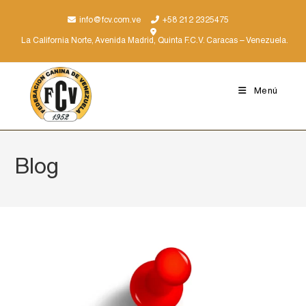
info@fcv.com.ve
+58 212 2325475
La California Norte, Avenida Madrid, Quinta F.C.V. Caracas – Venezuela.
Menú
Blog