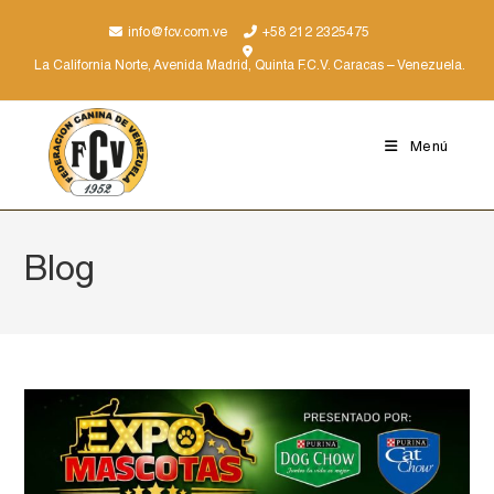
info@fcv.com.ve
+58 212 2325475
La California Norte, Avenida Madrid, Quinta F.C.V. Caracas – Venezuela.
Menú
Blog