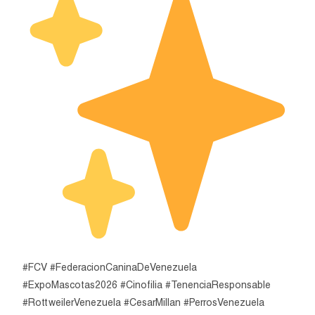
#FCV #FederacionCaninaDeVenezuela
#ExpoMascotas2026 #Cinofilia #TenenciaResponsable
#RottweilerVenezuela #CesarMillan #PerrosVenezuela