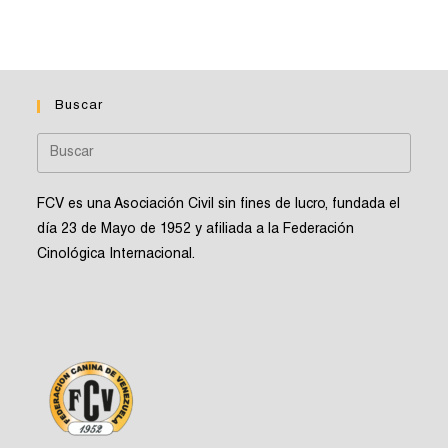
o
v
a
e
s
y
n
v
t
i
Buscar
o
s
t
a
FCV es una Asociación Civil sin fines de lucro, fundada el
s
día 23 de Mayo de 1952 y afiliada a la Federación
d
Cinológica Internacional.
e
E
v
e
n
t
o