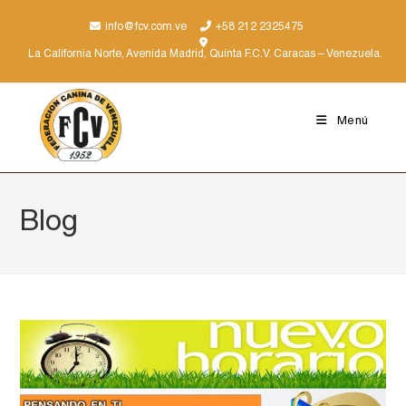
info@fcv.com.ve
+58 212 2325475
La California Norte, Avenida Madrid, Quinta F.C.V. Caracas – Venezuela.
Menú
Blog