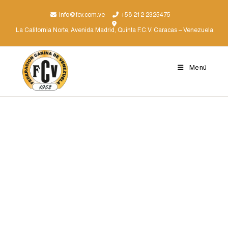
info@fcv.com.ve
+58 212 2325475
La California Norte, Avenida Madrid, Quinta F.C.V. Caracas – Venezuela.
Menú
Grupo 5
Perros tipo spitz y tipo primitivo