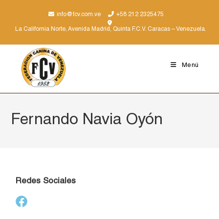
info@fcv.com.ve
+58 212 2325475
La California Norte, Avenida Madrid, Quinta F.C.V. Caracas – Venezuela.
Menú
Fernando Navia Oyón
Redes Sociales