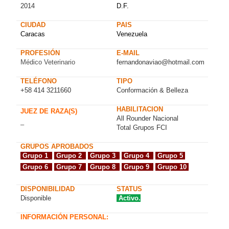
2014
D.F.
CIUDAD
PAIS
Caracas
Venezuela
PROFESIÓN
E-MAIL
Médico Veterinario
fernandonaviao@hotmail.com
TELÉFONO
TIPO
+58 414 3211660
Conformación & Belleza
HABILITACION
JUEZ DE RAZA(S)
All Rounder Nacional
–
Total Grupos FCI
GRUPOS APROBADOS
Grupo 1
Grupo 2
Grupo 3
Grupo 4
Grupo 5
Grupo 6
Grupo 7
Grupo 8
Grupo 9
Grupo 10
DISPONIBILIDAD
STATUS
Disponible
Activo.
INFORMACIÓN PERSONAL: