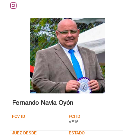
Fernando Navia Oyón
FCV ID
FCI ID
–
VE16
JUEZ DESDE
ESTADO