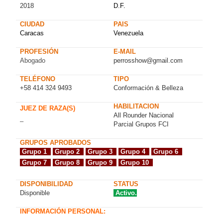
2018
D.F.
CIUDAD
PAIS
Caracas
Venezuela
PROFESIÓN
E-MAIL
Abogado
perrosshow@gmail.com
TELÉFONO
TIPO
+58 414 324 9493
Conformación & Belleza
HABILITACION
JUEZ DE RAZA(S)
All Rounder Nacional
–
Parcial Grupos FCI
GRUPOS APROBADOS
Grupo 1
Grupo 2
Grupo 3
Grupo 4
Grupo 6
Grupo 7
Grupo 8
Grupo 9
Grupo 10
DISPONIBILIDAD
STATUS
Disponible
Activo.
INFORMACIÓN PERSONAL: