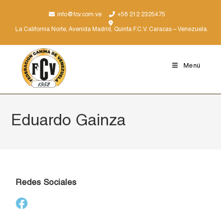
info@fcv.com.ve
+58 212 2325475
La California Norte, Avenida Madrid, Quinta F.C.V. Caracas – Venezuela.
Menú
Eduardo Gainza
Redes Sociales