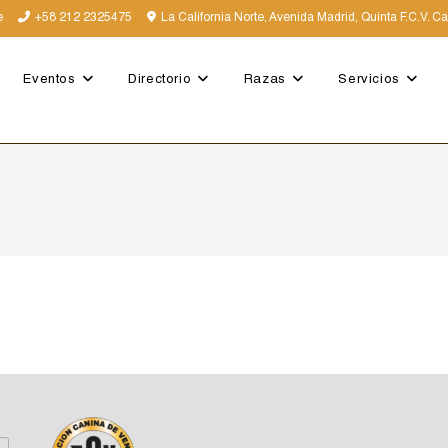
e
+58 212 2325475
La California Norte, Avenida Madrid, Quinta F.C.V. C
Eventos
Directorio
Razas
Servicios